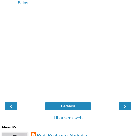
Balas
‹
›
Beranda
Lihat versi web
About Me
Rudi Pradisetia Sudirdja