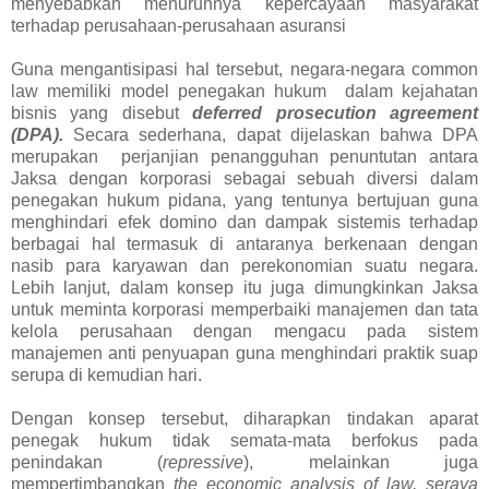
menyebabkan menurunnya kepercayaan masyarakat
terhadap perusahaan-perusahaan asuransi
Guna mengantisipasi hal tersebut, negara-negara common
law memiliki model penegakan hukum dalam kejahatan
bisnis yang disebut
d
eferred prosecution agreement
(DPA).
Secara sederhana, dapat dijelaskan bahwa DPA
merupakan perjanjian penangguhan penuntutan antara
Jaksa dengan korporasi sebagai sebuah diversi dalam
penegakan hukum pidana, yang tentunya bertujuan guna
menghindari efek domino dan dampak sistemis terhadap
berbagai hal termasuk di antaranya berkenaan dengan
nasib para karyawan dan perekonomian suatu negara.
Lebih lanjut, dalam konsep itu juga dimungkinkan Jaksa
untuk meminta korporasi memperbaiki manajemen dan tata
kelola perusahaan dengan mengacu pada sistem
manajemen anti penyuapan guna menghindari praktik suap
serupa di kemudian hari.
Dengan konsep tersebut, diharapkan tindakan aparat
penegak hukum tidak semata-mata berfokus pada
penindakan (
repressive
), melainkan juga
mempertimbangkan
t
he
e
conomic
a
nalysis of
l
aw
, seraya