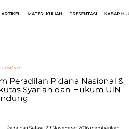
ARTIKEL
MATERI KULIAH
PRESENTASI
KABAR HU
resentasi
m Peradilan Pidana Nasional &
Fakutas Syariah dan Hukum UIN
andung
Pada hari Selasa, 29 November 2016 memberikan