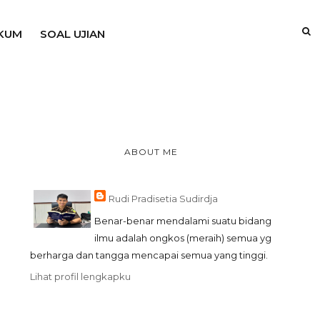
KUM
SOAL UJIAN
ABOUT ME
Rudi Pradisetia Sudirdja
Benar-benar mendalami suatu bidang
ilmu adalah ongkos (meraih) semua yg
berharga dan tangga mencapai semua yang tinggi.
Lihat profil lengkapku