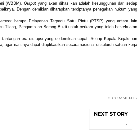
yani (WBBM).
O
utput
yang akan dihasilkan adalah
kesungguhan
dari setiap
-baiknya. Dengan demikian diharapkan terciptanya penegakan hukum yang
agement
berupa Pelayanan Terpadu Satu Pintu (PTSP)
yang antara lain
n Tilang, Pengambilan Barang Bukti
untuk perkara yang telah berkekuatan
 tantangan era disrupsi yang sedemikian cepat.
S
etiap Kepala Kejaksaan
a,
agar nantinya
dapat diaplikasikan secara nasional di seluruh satuan kerja
0 COMMENTS
NEXT STORY
→