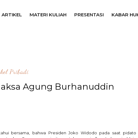
ARTIKEL
MATERI KULIAH
PRESENTASI
KABAR HU
ikel Pribadi
s Jaksa Agung Burhanuddin
etahui bersama, bahwa Presiden Joko Widodo pada saat
pidato