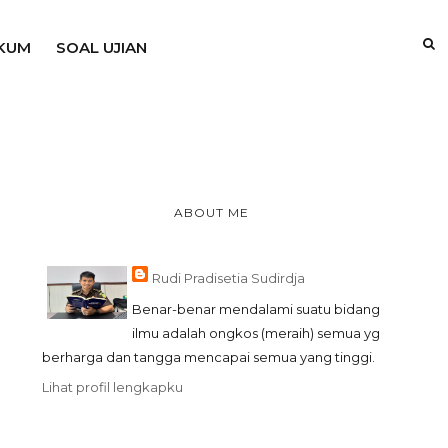
KUM
SOAL UJIAN
ABOUT ME
Rudi Pradisetia Sudirdja
Benar-benar mendalami suatu bidang
ilmu adalah ongkos (meraih) semua yg
berharga dan tangga mencapai semua yang tinggi.
Lihat profil lengkapku