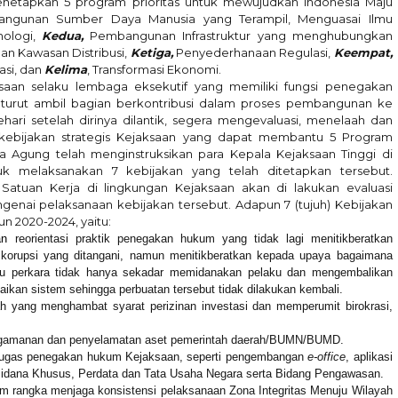
enetapkan 5
program
prioritas untuk mewujudkan Indonesia Maju
gunan Sumber Daya Manusia yang Terampil, Menguasai Ilmu
nologi,
Kedua,
Pembangunan Infrastruktur yang menghubungkan
n Kawasan Distribusi,
Ketiga,
Penyederhanaan Regulasi,
Keempat,
asi, dan
Kelima
, Transformasi Ekonomi.
ksaan selaku lembaga eksekutif yang memiliki fungsi penegakan
turut ambil bagian
berkontribusi dalam proses pembangunan ke
ehari setelah
dirinya
dilantik, segera mengevaluasi, menelaah dan
 kebijakan strategis Kejaksaan yang dapat membantu 5 Program
a Agung telah menginstruksikan
para
Kepala Kejaksaan Tinggi
di
tuk
melaksanakan
7
kebijakan yang telah ditetapkan tersebut.
Satuan Kerja di lingkungan Kejaksaan akan di lakukan
evaluasi
ngenai pelaksanaan kebijakan tersebut. Adapun
7 (tujuh) Kebijakan
un 2020-2024, yaitu
:
an
reorientasi praktik penegakan hukum yang tidak lagi menitikberatkan
 korupsi yang ditangani, namun menitikberatkan kepada upaya bagaimana
u perkara tidak hanya sekadar memidanakan pelaku dan mengembalikan
ikan sistem sehingga perbuatan tersebut tidak dilakukan kembali.
ah yang menghambat syarat perizinan investasi dan memperumit birokrasi,
ngamanan dan penyelamatan aset pemerintah daerah/BUMN/BUMD.
tugas penegakan hukum
Kejaksaan
, seperti pengembangan
e-office
, aplikasi
dana Khusus, Perdata dan Tata Usaha Negara serta Bidang Pengawasan.
 rangka menjaga konsistensi pelaksanaan Zona Integritas Menuju Wilayah