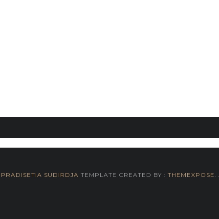
 PRADISETIA SUDIRDJA
TEMPLATE CREATED BY :
THEMEXPOSE
.