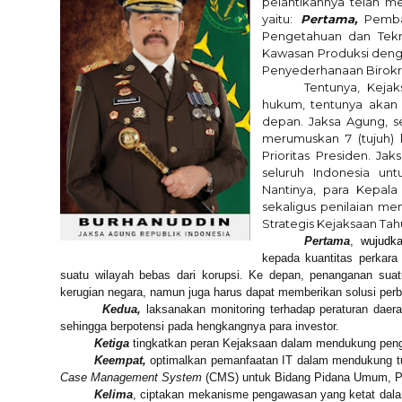
pelantikan
nya
telah m
yaitu:
Pertama,
Pemban
Pengetahuan dan Tek
Kawasan Produksi denga
Penyederhanaan Birokr
Tentunya, Keja
hukum, tentunya akan
depan.
Jaksa Agung,
s
merumuskan 7 (tujuh)
Prioritas Presiden.
Jaks
seluruh Indonesia un
N
antinya
,
para Kepala 
sekaligus
penilaian me
Strategis Kejaksaan Tah
Pertama
,
wujudk
kepada kuantitas perkara
suatu wilayah bebas dari korupsi.
Ke
depan
, penanganan
suat
kerugian negara, namun juga harus dapat memberikan solusi perba
Kedua,
laksanakan
monitoring terhadap peraturan daer
sehingga
berpotensi pada hengkangnya para investor.
Ketiga
tingkatkan peran Kejaksaan dalam mendukung pe
Keempat,
optimalkan
pemanfaatan IT
dalam
mendukung
Case Management System
(CMS) untuk Bidang Pidana Umum, Pi
Kelima
,
ciptakan
mekanisme pengawasan yang ketat dalam