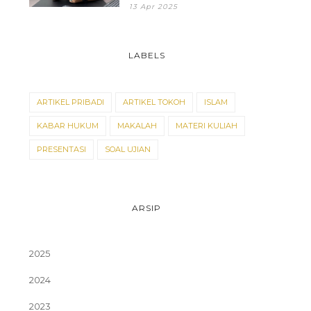
13 Apr 2025
LABELS
ARTIKEL PRIBADI
ARTIKEL TOKOH
ISLAM
KABAR HUKUM
MAKALAH
MATERI KULIAH
PRESENTASI
SOAL UJIAN
ARSIP
TEKNIK PEMBUKTIAN
JAKSA DAN IMPLE
AJARAN DUALISTIS ...
PIDANA PENGA...
2025
2024
2023